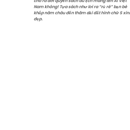
cho ra đời quyển sách du lịch mang tên Ai Việt
Nam không! Tựa sách như lời ra “rủ rê” bạn bè
khắp năm châu đến thăm dải đất hình chữ S xin
đẹp.