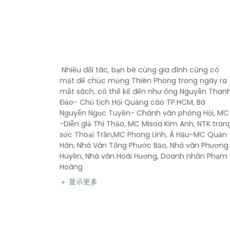
Nhiều đối tác, bạn bè cùng gia đình cũng có
mặt để chúc mừng Thiên Phong trong ngày ra
mắt sách, có thể kể đến như ông Nguyễn Than
Đảo- Chủ tịch Hội Quảng cáo TP.HCM, Bà
Nguyễn Ngọc Tuyền- Chánh văn phòng Hội, MC
-Diễn giả Thi Thảo, MC Misoa Kim Anh, NTK tran
sức Thoại Trần,MC Phong Linh, Á Hậu-MC Quản
Hân, Nhà Văn Tống Phước Bảo, Nhà văn Phương
Huyền, Nhà văn Hoài Hương, Doanh nhân Phạm
Hoàng
显示更多